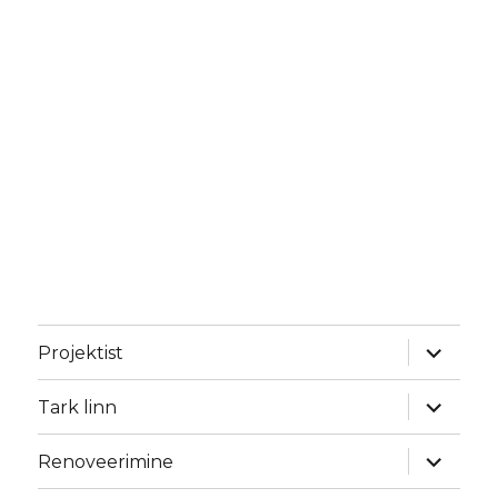
laienda
Projektist
alamme
laienda
Tark linn
alamme
laienda
Renoveerimine
alamme