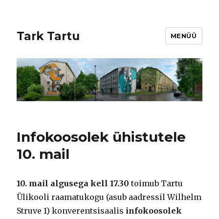
Tark Tartu
MENÜÜ
Infokoosolek ühistutele
10. mail
10. mail algusega kell 17.30
toimub Tartu
Ülikooli raamatukogu (asub aadressil Wilhelm
Struve 1) konverentsisaalis
infokoosolek