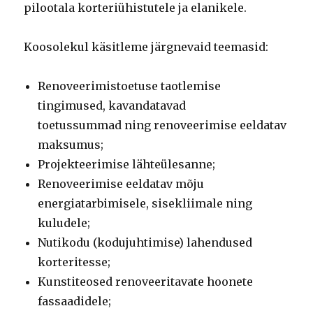
pilootala korteriühistutele ja elanikele.
Koosolekul käsitleme järgnevaid teemasid:
Renoveerimistoetuse taotlemise
tingimused, kavandatavad
toetussummad ning renoveerimise eeldatav
maksumus;
Projekteerimise lähteülesanne;
Renoveerimise eeldatav mõju
energiatarbimisele, sisekliimale ning
kuludele;
Nutikodu (kodujuhtimise) lahendused
korteritesse;
Kunstiteosed renoveeritavate hoonete
fassaadidele;