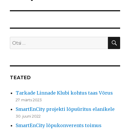
OTS
Otsi:
TEATED
Tarkade Linnade Klubi kohtus taas Võrus
27. märts 2023
SmartEnCity projekti lõpuüritus elanikele
30. juuni 2022
SmartEnCity lõpukonverents toimus