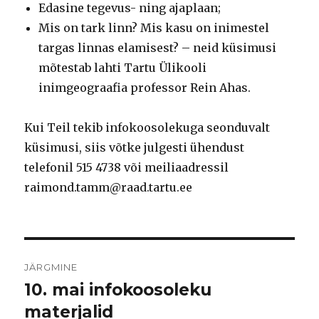
Edasine tegevus- ning ajaplaan;
Mis on tark linn? Mis kasu on inimestel
targas linnas elamisest? – neid küsimusi
mõtestab lahti Tartu Ülikooli
inimgeograafia professor Rein Ahas.
Kui Teil tekib infokoosolekuga seonduvalt
küsimusi, siis võtke julgesti ühendust
telefonil 515 4738 või meiliaadressil
raimond.tamm@raad.tartu.ee
Navigeerimine
JÄRGMINE
10. mai infokoosoleku
Järgmine
postitus:
materjalid