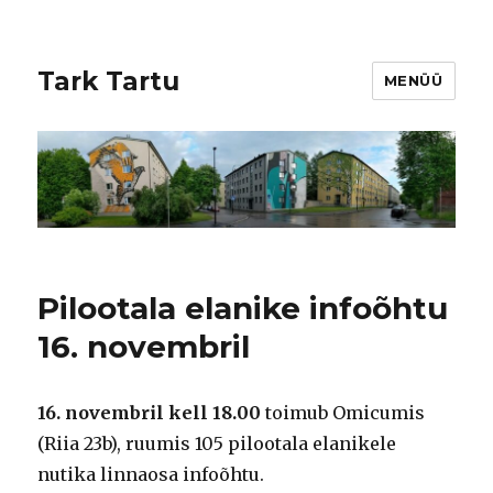
Tark Tartu
MENÜÜ
Pilootala elanike infoõhtu
16. novembril
16. novembril kell 18.00
toimub Omicumis
(Riia 23b), ruumis 105 pilootala elanikele
nutika linnaosa infoõhtu.