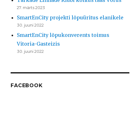
Tarkade Linnade Klubi kohtus taas Võrus
27. märts 2023
SmartEnCity projekti lõpuüritus elanikele
30. juuni 2022
SmartEnCity lõpukonverents toimus
Vitoria-Gasteizis
30. juuni 2022
FACEBOOK