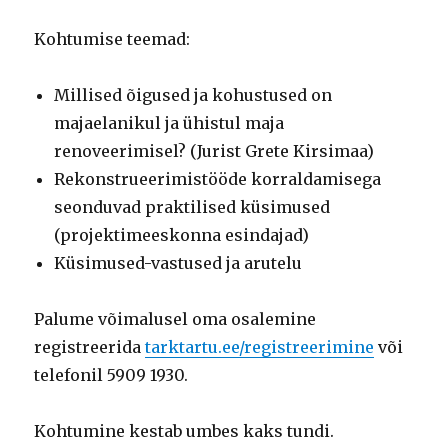
Kohtumise teemad:
Millised õigused ja kohustused on
majaelanikul ja ühistul maja
renoveerimisel? (Jurist Grete Kirsimaa)
Rekonstrueerimistööde korraldamisega
seonduvad praktilised küsimused
(projektimeeskonna esindajad)
Küsimused-vastused ja arutelu
Palume võimalusel oma osalemine
registreerida
tarktartu.ee/registreerimine
või
telefonil 5909 1930.
Kohtumine kestab umbes kaks tundi.