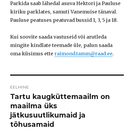
Parkida saab lähedal asuva Hektori ja Pauluse
kiriku parklates, samuti Vanemuise tänaval.
Pauluse peatuses peatuvad bussid 1, 3, 5 ja 18.
Kui soovite saada vastuseid või arutleda
mingite kindlate teemade üle, palun saada
oma küsimus ette
raimond.tamm@raad.ee
.
Navigeerimine
EELMINE
Tartu kaugküttemaailm on
Eelmine
postitus:
maailma üks
jätkusuutlikumaid ja
tõhusamaid