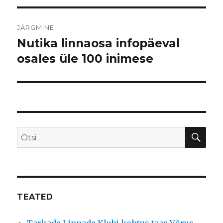
JÄRGMINE
Nutika linnaosa infopäeval
Järgmine
postitus:
osales üle 100 inimese
OTS
Otsi:
TEATED