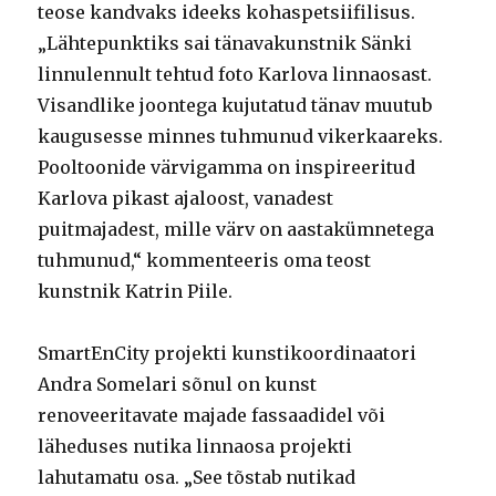
teose kandvaks ideeks kohaspetsiifilisus.
„Lähtepunktiks sai tänavakunstnik Sänki
linnulennult tehtud foto Karlova linnaosast.
Visandlike joontega kujutatud tänav muutub
kaugusesse minnes tuhmunud vikerkaareks.
Pooltoonide värvigamma on inspireeritud
Karlova pikast ajaloost, vanadest
puitmajadest, mille värv on aastakümnetega
tuhmunud,“ kommenteeris oma teost
kunstnik Katrin Piile.
SmartEnCity projekti kunstikoordinaatori
Andra Somelari sõnul on kunst
renoveeritavate majade fassaadidel või
läheduses nutika linnaosa projekti
lahutamatu osa. „See tõstab nutikad