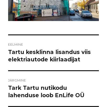
Navigeerimine
EELMINE
Tartu kesklinna lisandus viis
Eelmine
postitus:
elektriautode kiirlaadijat
JÄRGMINE
Tark Tartu nutikodu
Järgmine
postitus:
lahenduse loob EnLife OÜ