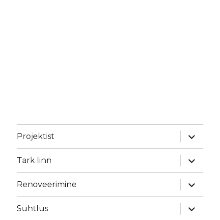
laienda
Projektist
alamme
laienda
Tark linn
alamme
laienda
Renoveerimine
alamme
laienda
Suhtlus
alamme