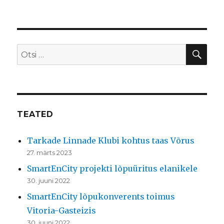
OTS
Otsi:
TEATED
Tarkade Linnade Klubi kohtus taas Võrus
27. märts 2023
SmartEnCity projekti lõpuüritus elanikele
30. juuni 2022
SmartEnCity lõpukonverents toimus
Vitoria-Gasteizis
30. juuni 2022