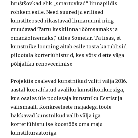
hruštšovkad ehk „smartovkad“ linnapildis
rohkem esile. Need suured ja erilised
kunstiteosed rikastavad linnaruumi ning
muudavad Tartu kesklinna rõõmsamaks ja
omanäolisemaks,“ ütles Somelar. Ta lisas, et
kunstnike looming aitab esile tõsta ka tublisid
pilootala korteriühistuid, kes võtsid ette väga
põhjaliku renoveerimise.
Projektis osalevad kunstnikud valiti välja 2016.
aastal korraldatud avaliku kunstikonkursiga,
kus osales üle poolesaja kunstniku Eestist ja
välismaalt. Konkreetsete majadega tööle
hakkavad kunstnikud valib välja iga
korteriühistu ise koostöös oma maja
kunstikuraatoriga.