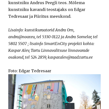
kunstniku Andrus Peegli teos. Mõlema
kunstniku kavandi teostajaks on Edgar
Tedresaar ja Piiritus meeskond.
Lisainfo: kunstikuraatorid Andra Orn,
andra@noar.eu, tel 5330 0122 ja Andra Somelar, tel
5802 5507 ; lisainfo SmartEnCity projekti kohta:
Kaspar Alev, Tartu Linnavalitsuse linnavarade
osakond, tel 524 2859, kaspar.alev@raad.tartu.ee
Foto: Edgar Tedresaar