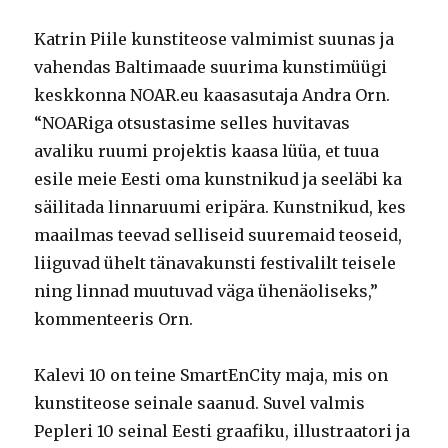
Katrin Piile kunstiteose valmimist suunas ja
vahendas Baltimaade suurima kunstimüügi
keskkonna NOAR.eu kaasasutaja Andra Orn.
“NOARiga otsustasime selles huvitavas
avaliku ruumi projektis kaasa lüüa, et tuua
esile meie Eesti oma kunstnikud ja seeläbi ka
säilitada linnaruumi eripära. Kunstnikud, kes
maailmas teevad selliseid suuremaid teoseid,
liiguvad ühelt tänavakunsti festivalilt teisele
ning linnad muutuvad väga ühenäoliseks,”
kommenteeris Orn.
Kalevi 10 on teine SmartEnCity maja, mis on
kunstiteose seinale saanud. Suvel valmis
Pepleri 10 seinal Eesti graafiku, illustraatori ja