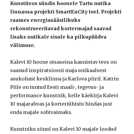
Kunstiteos sündis hoonele Tartu nutika
linnaosa projekti SmartEnCity toel. Projekti
raames energiasäästlikuks
rekonstrueeritavad kortermajad saavad
lisaks nutikale sisule ka pilkupüüdva
välimuse.
Kalevi 10 hoone otsaseina kaunistav teos on
saanud inspiratsiooni maja unikaalsest
asukohast kesklinna ja Karlova piiril. Katrin
Piile on tuntud Eesti maali-, tegevus- ja
performance kunstnik, kelle käekirja Kalevi
10 majarahvas ja korteriühistu hindas just
enda majale sobivaimaks.
Kunstniku sõnul on Kalevi 10 majale loodud